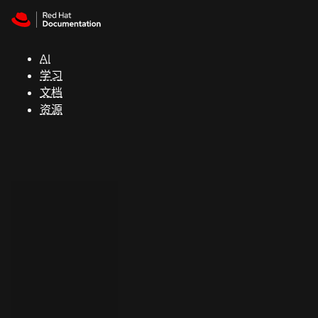
Skip to navigation
Skip to content
支
持
AI
学习
控制台
文档
（Console）
资源
开
发
人
员
开
始
试
用
联