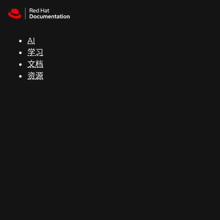
Skip to navigation
Skip to content
支
持
AI
学习
控制台
文档
（Console）
资源
开
发
人
员
开
始
试
用
联