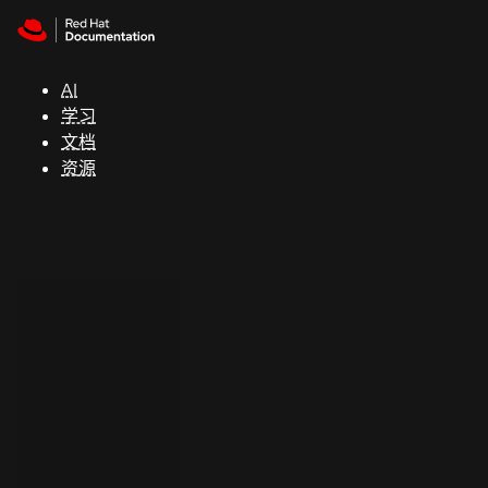
Skip to navigation
Skip to content
支
持
AI
学习
控制台
文档
（Console）
资源
开
发
人
员
开
始
试
用
联