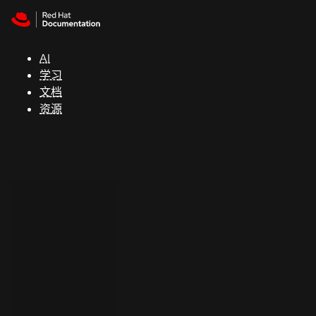
Skip to navigation
Skip to content
支
持
AI
学习
控制台
文档
（Console）
资源
开
发
人
员
开
始
试
用
联