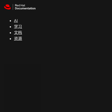
Skip to navigation
Skip to content
支
持
AI
学习
控制台
文档
（Console）
资源
开
发
人
员
开
始
试
用
联