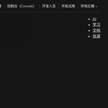
所有红帽
持
控制台（Console）
开发人员
开始试用
AI
支
学习
持
文档
资源
（
开
发
人
员
开
始
试
用