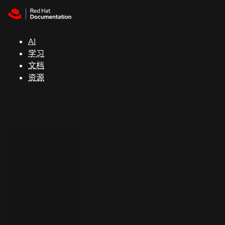
Skip to navigation
Skip to content
支
持
AI
学习
控制台
文档
（Console）
资源
开
发
人
员
开
始
试
用
联