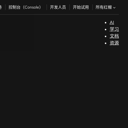
所有红帽
持
控制台（Console）
开发人员
开始试用
AI
支
学习
持
文档
资源
（
开
发
人
员
开
始
试
用