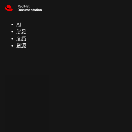
Skip to navigation
Skip to content
支
持
AI
学习
控制台
文档
（Console）
资源
开
发
人
员
开
始
试
用
联