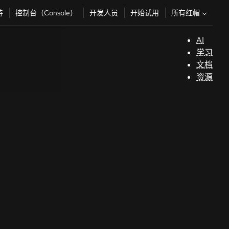
所有红帽
持
控制台（Console）
开发人员
开始试用
AI
支
学习
持
文档
资源
（
开
发
人
员
开
始
试
用