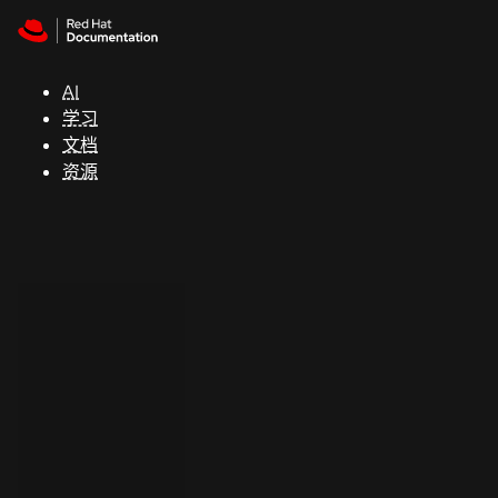
Skip to navigation
Skip to content
支
持
AI
学习
控制台
文档
（Console）
资源
开
发
人
员
开
始
试
用
联