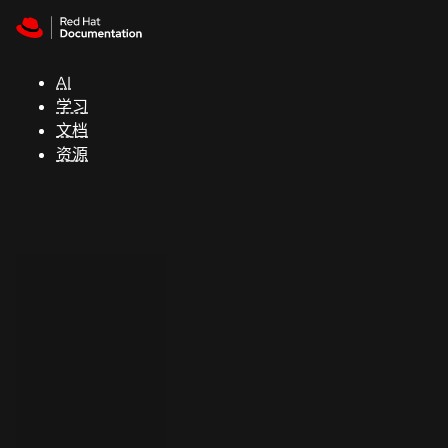
Skip to navigation
Skip to content
支
持
AI
学习
控制台
文档
（Console）
资源
开
发
人
员
开
始
试
用
联