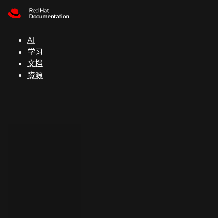
Skip to navigation
Skip to content
支
持
AI
学习
控制台
文档
（Console）
资源
开
发
人
员
开
始
试
用
联