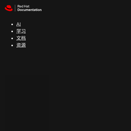
Skip to navigation
Skip to content
支
持
AI
学习
控制台
文档
（Console）
资源
开
发
人
员
开
始
试
用
联