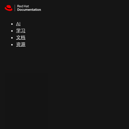
Skip to navigation
Skip to content
支
持
AI
学习
控制台
文档
（Console）
资源
开
发
人
员
开
始
试
用
联