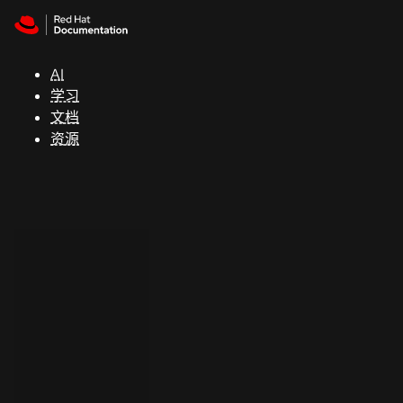
Skip to navigation
Skip to content
支
持
AI
学习
控制台
文档
（Console）
资源
开
发
人
员
开
始
试
用
联