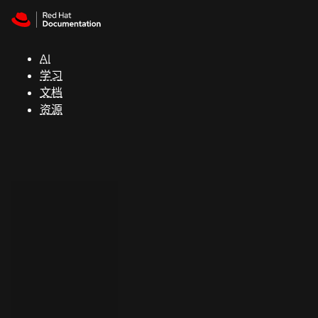
Skip to navigation
Skip to content
支
持
AI
学习
控制台
文档
（Console）
资源
开
发
人
员
开
始
试
用
联