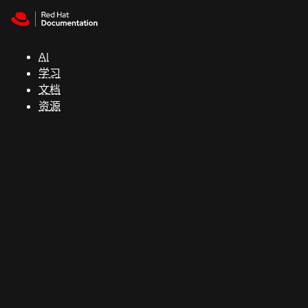
Skip to navigation
Skip to content
支
持
AI
学习
控制台
文档
（Console）
资源
开
发
人
员
开
始
试
用
联