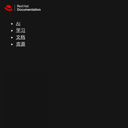
Skip to navigation
Skip to content
支
持
AI
学习
控制台
文档
（Console）
资源
开
发
人
员
开
始
试
用
联