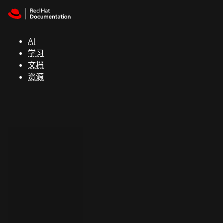
Skip to navigation
Skip to content
支
持
AI
学习
控制台
文档
（Console）
资源
开
发
人
员
开
始
试
用
联