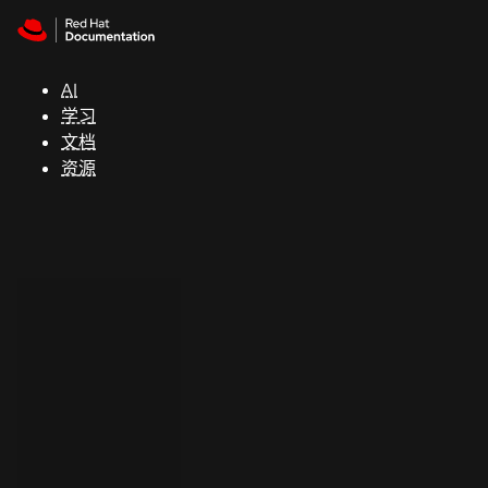
Skip to navigation
Skip to content
支
持
AI
学习
控制台
文档
（Console）
资源
开
发
人
员
开
始
试
用
联