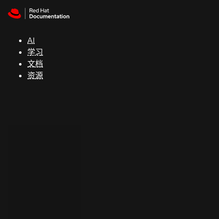
Skip to navigation
Skip to content
支
持
AI
学习
控制台
文档
（Console）
资源
开
发
人
员
开
始
试
用
联