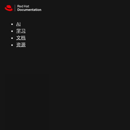
Skip to navigation
Skip to content
支
持
AI
学习
控制台
文档
（Console）
资源
开
发
人
员
开
始
试
用
联