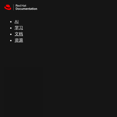
Skip to navigation
Skip to content
支
持
AI
学习
控制台
文档
（Console）
资源
开
发
人
员
开
始
试
用
联