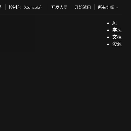
所有红帽
持
控制台（Console）
开发人员
开始试用
AI
支
学习
持
文档
资源
（
开
发
人
员
开
始
试
用