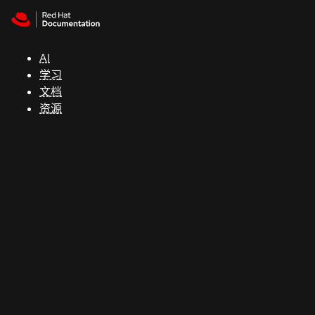
Skip to navigation
Skip to content
支
持
AI
学习
控制台
文档
（Console）
资源
开
发
人
员
开
始
试
用
联