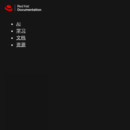
Skip to navigation
Skip to content
支
持
AI
学习
控制台
文档
（Console）
资源
开
发
人
员
开
始
试
用
联