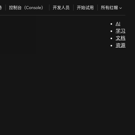
所有红帽
持
控制台（Console）
开发人员
开始试用
AI
支
学习
持
文档
资源
（
开
发
人
员
开
始
试
用