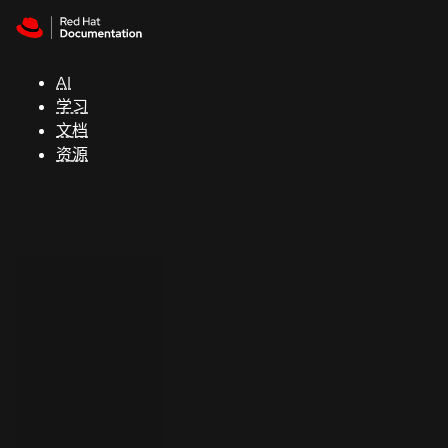
Skip to navigation
Skip to content
支
持
AI
学习
控制台
文档
（Console）
资源
开
发
人
员
开
始
试
用
联