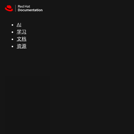
Skip to navigation
Skip to content
支
持
AI
学习
控制台
文档
（Console）
资源
开
发
人
员
开
始
试
用
联