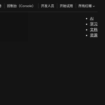
所有红帽
持
控制台（Console）
开发人员
开始试用
AI
支
学习
持
文档
资源
（
开
发
人
员
开
始
试
用