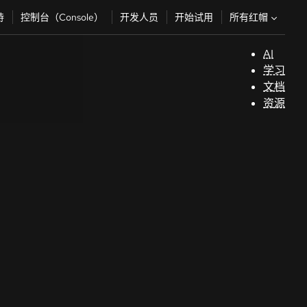
所有红帽
持
控制台（Console）
开发人员
开始试用
AI
支
学习
持
文档
资源
（
开
发
人
员
开
始
试
用