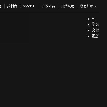
所有红帽
持
控制台（Console）
开发人员
开始试用
AI
支
学习
持
文档
资源
（
开
发
人
员
开
始
试
用