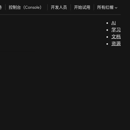
所有红帽
持
控制台（Console）
开发人员
开始试用
AI
支
学习
持
文档
资源
（
开
发
人
员
开
始
试
用