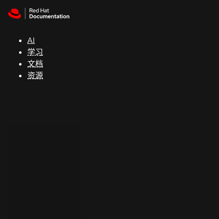
Skip to navigation
Skip to content
支
持
AI
学习
控制台
文档
（Console）
资源
开
发
人
员
开
始
试
用
联