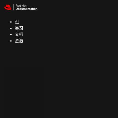
Skip to navigation
Skip to content
支
持
AI
学习
控制台
文档
（Console）
资源
开
发
人
员
开
始
试
用
联