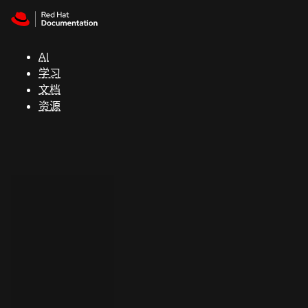
Skip to navigation
Skip to content
支
持
AI
学习
控制台
文档
（Console）
资源
开
发
人
员
开
始
试
用
联