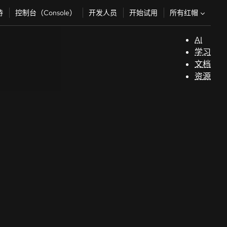
所有红帽
持
控制台（Console）
开发人员
开始试用
AI
支
学习
持
文档
资源
（
开
发
人
员
开
始
试
用