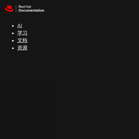
Skip to navigation
Skip to content
支
持
AI
学习
控制台
文档
（Console）
资源
开
发
人
员
开
始
试
用
联