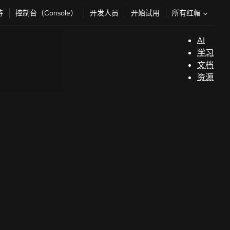
所有红帽
持
控制台（Console）
开发人员
开始试用
AI
支
学习
持
文档
资源
（
开
发
人
员
开
始
试
用