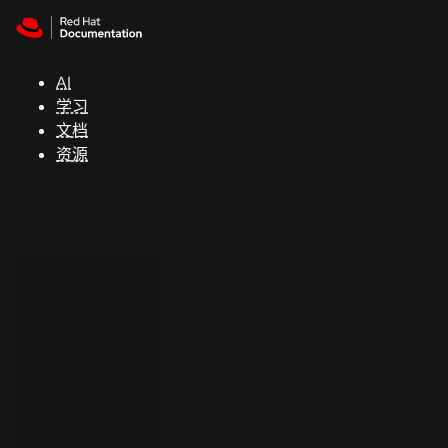
Skip to navigation
Skip to content
支
持
AI
学习
控制台
文档
（Console）
资源
开
发
人
员
开
始
试
用
联