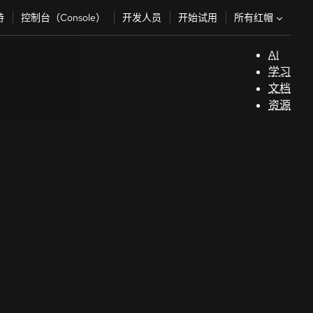
所有红帽
持
控制台（Console）
开发人员
开始试用
AI
支
学习
持
文档
资源
（
开
发
人
员
开
始
试
用