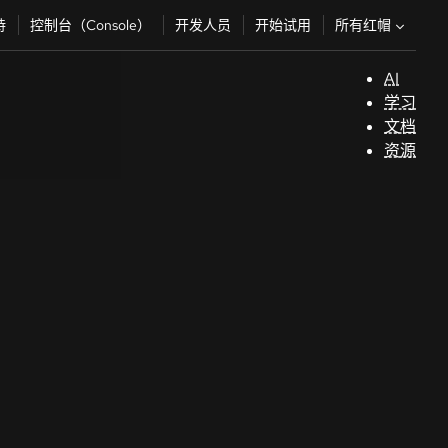
所有红帽
持
控制台（Console）
开发人员
开始试用
AI
支
学习
持
文档
资源
（
开
发
人
员
开
始
试
用