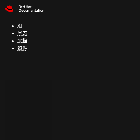
Skip to navigation
Skip to content
支
持
AI
学习
控制台
文档
（Console）
资源
开
发
人
员
开
始
试
用
联