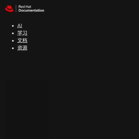
Skip to navigation
Skip to content
支
持
AI
学习
控制台
文档
（Console）
资源
开
发
人
员
开
始
试
用
联