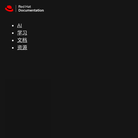
Skip to navigation
Skip to content
支
持
AI
学习
控制台
文档
（Console）
资源
开
发
人
员
开
始
试
用
联