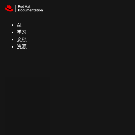
Skip to navigation
Skip to content
支
持
AI
学习
控制台
文档
（Console）
资源
开
发
人
员
开
始
试
用
联