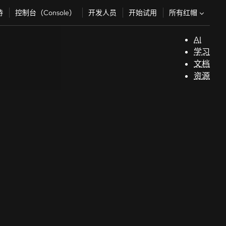
所有红帽
持
控制台（Console）
开发人员
开始试用
AI
支
学习
持
文档
资源
（
开
发
人
员
开
始
试
用