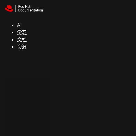
Skip to navigation
Skip to content
支
持
AI
学习
控制台
文档
（Console）
资源
开
发
人
员
开
始
试
用
联