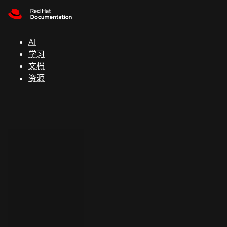
Skip to navigation
Skip to content
支
持
AI
学习
控制台
文档
（Console）
资源
开
发
人
员
开
始
试
用
联